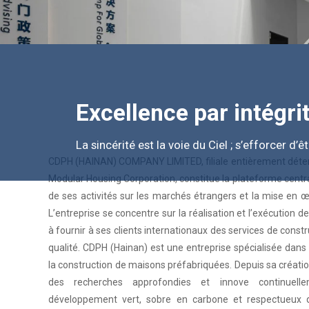
Excellence par intégri
La sincérité est la voie du Ciel ; s’efforcer d’
CDPH (HAINAN) COMPANY LIMITED, filiale entièrement déten
Modular Housing Corporation, constitue la plateforme cent
de ses activités sur les marchés étrangers et la mise en œ
L’entreprise se concentre sur la réalisation et l’exécution d
à fournir à ses clients internationaux des services de constr
qualité. CDPH (Hainan) est une entreprise spécialisée dans l
la construction de maisons préfabriquées. Depuis sa créat
des recherches approfondies et innove continuelle
développement vert, sobre en carbone et respectueux de