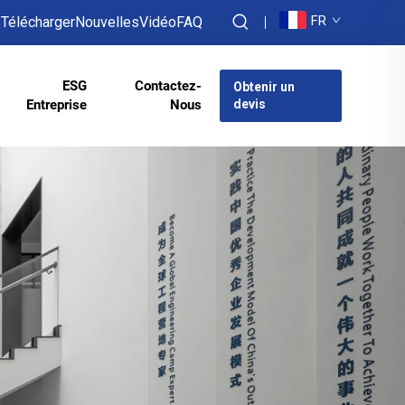
FR
Télécharger
Nouvelles
Vidéo
FAQ
ESG
Contactez-
Obtenir un
Entreprise
Nous
devis