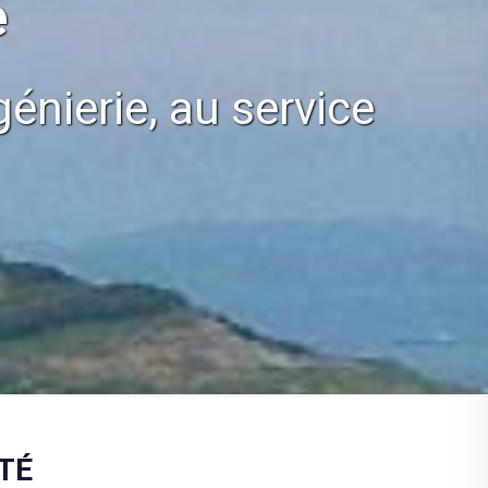
e
énierie, au service
TÉ