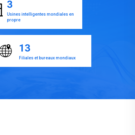
3
Usines intelligentes mondiales en
propre
13
Filiales et bureaux mondiaux