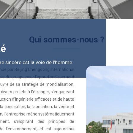
Qui sommes-nous ?
té
être sincère est la voie de l’homme.
ue par Beijing Chengdong International
rale du groupe pour l’approfondissement
uvre de sa stratégie de mondialisation.
e divers projets à l’étranger, s’engageant
uction d’ingénierie efficaces et de haute
a conception, la fabrication, la vente et
ion, l’entreprise mène systématiquement
ment, s’inspirant des principes de
 l’environnement, et est aujourd’hui