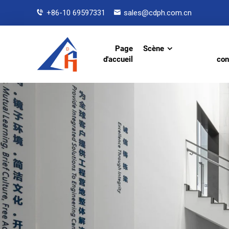
+86-10 69597331
sales@cdph.com.cn
Page
Scène
d'accueil
con