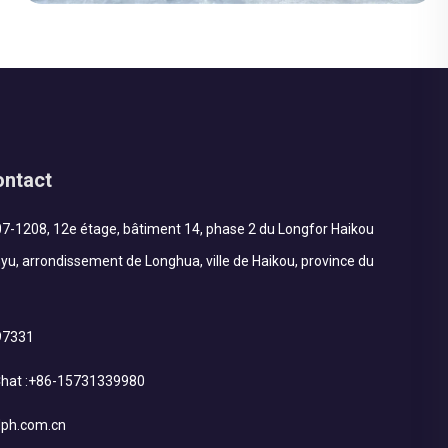
il faut donc prévoir une installation entièrement
manuelle. Les habitations sont dispersées dans
différentes zones, nécessitant une coordination
logistique adaptée.
ontact
7-1208, 12e étage, bâtiment 14, phase 2 du Longfor Haikou
nyu, arrondissement de Longhua, ville de Haikou, province du
97331
at :
+86-15731339980
ph.com.cn