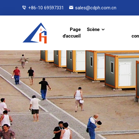
+86-10 69597331
sales@cdph.com.cn
Page
Scène
d'accueil
con