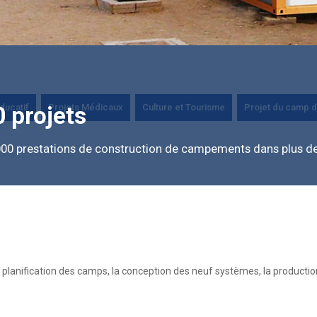
ducatif
Projets Médicaux
Culture et Tourisme
Projet du camp d
 projets
00 prestations de construction de campements dans plus de
la planification des camps, la conception des neuf systèmes, la productio