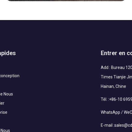
1000-4000 m², Scénarios d'utilisation : Hébergement,
Bureau, Loisirs, Salle de classe, Date : 2015,
Description du projet : Lorsqu’il est question de
l’industrie mondiale de la construction...
apides
Entrer en c
Add : Bureau 120
 conception
Times Tianjie Ji
Hainan, Chine
De Nous
Tél. :
+86-10 695
ier
rise
WhatsApp / WeCh
E-mail :
sales@cd
-Nous