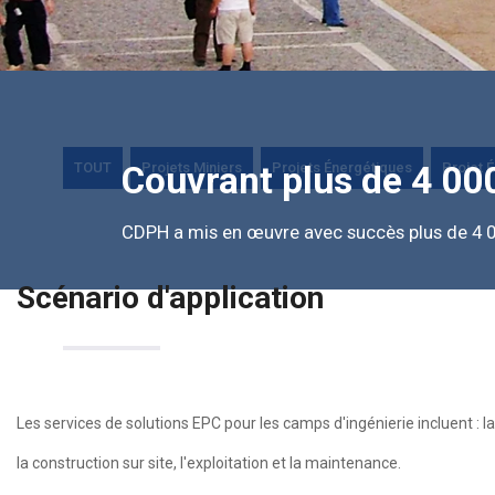
TOUT
Projets Miniers
Projets Énergétiques
Projet É
Couvrant plus de 4 000
CDPH a mis en œuvre avec succès plus de 4 0
Scénario d'application
Les services de solutions EPC pour les camps d'ingénierie incluent : 
la construction sur site, l'exploitation et la maintenance.