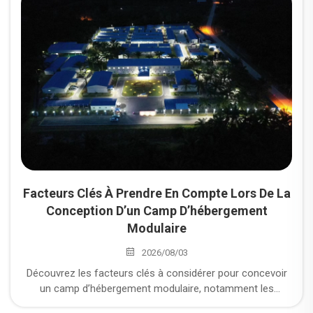
préservant une haute efficacité opérationnelle. Sélection
de logements modulaires dans les secteurs de l’énergie et
de l’exploitation minière : une logique pratique de sélection,
allant de « l’espace de vie » à « la résistance aux conditions
de travail »
Facteurs Clés À Prendre En Compte Lors De La
Conception D’un Camp D’hébergement
Modulaire
2026/08/03
Découvrez les facteurs clés à considérer pour concevoir
un camp d’hébergement modulaire, notamment les
conditions du site, la planification des effectifs, les