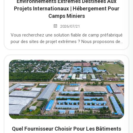
Environnements Extrêmes Destinées Aux
Projets Internationaux | Hébergement Pour
Camps Miniers
2026/07/21
Vous recherchez une solution fiable de camp préfabriqué
pour des sites de projet extrêmes ? Nous proposons des
solutions d’hébergement personnalisées pour camps
miniers, des logements temporaires pour les travailleurs,
des logements modulaires pour les travailleurs et des
hébergements temporaires pour les travailleurs, destinées
aux projets miniers, énergétiques, d’infrastructures et
industriels à l’échelle mondiale.
Quel Fournisseur Choisir Pour Les Bâtiments