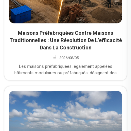
Maisons Préfabriquées Contre Maisons
Traditionnelles : Une Révolution De L’efficacité
Dans La Construction
2026/08/05
Les maisons préfabriquées, également appelées
bâtiments modulaires ou préfabriqués, désignent des
habitations dont les murs, les planchers, les toitures et
autres composants sont fabriqués en usine, puis
transportés sur le chantier pour y être assemblés. Quels
sont donc les avantages inégalés des maisons
préfabriquées par rapport aux structures traditionnelles en
briques ou en béton coulé sur place ?