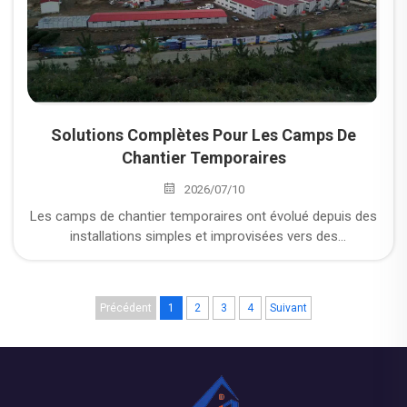
se poser ne doit jamais être « Quel logement modulaire en
conteneur est le moins cher ? », mais plutôt « Quel
système de logements modulaires en conteneurs est
conçu pour le climat local ? »
Solutions Complètes Pour Les Camps De
Chantier Temporaires
2026/07/10
Les camps de chantier temporaires ont évolué depuis des
installations simples et improvisées vers des
infrastructures standardisées, systématiques et de haute
qualité. Ils constituent non seulement un élément essentiel
du chantier, mais aussi une vitrine clé de l’excellence en
Précédent
1
2
3
4
Suivant
gestion de projet et de l’image corporative. Forte de ses
compétences professionnelles en conception, de ses
systèmes de construction éprouvés et de sa philosophie
de service complète, CDPH s’engage à fournir des
solutions efficaces, sûres et confortables pour les camps