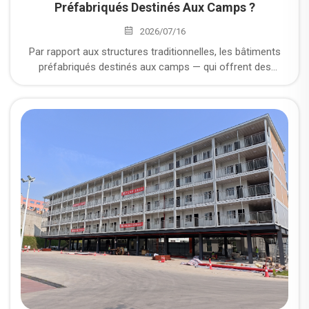
Préfabriqués Destinés Aux Camps ?
2026/07/16
Par rapport aux structures traditionnelles, les bâtiments
préfabriqués destinés aux camps — qui offrent des
avantages tels qu’une livraison rapide, une configuration
flexible et une réutilisabilité — sont devenus le choix
privilégié dans le monde entier pour la construction de
camps de chantier. Parmi ceux-ci, les dortoirs préfabriqués
constituent le type de bâtiment le plus couramment utilisé
dans les camps desservant les sites miniers, les projets
énergétiques, les parcs industriels et les infrastructures.