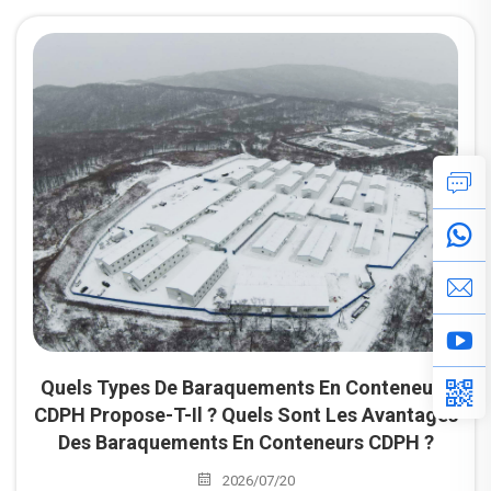
et du personnel sur des sites de projets éloignés ou à
court ou moyen terme — par exemple des opérations
minières, des projets énergétiques et pétroliers et gaziers,
des chantiers de construction, des zones d’aide
humanitaire après une catastrophe, ainsi que des
installations militaires ou industrielles où un logement
permanent n’est ni pratique ni disponible.
Quels Types De Baraquements En Conteneurs
CDPH Propose-T-Il ? Quels Sont Les Avantages
Des Baraquements En Conteneurs CDPH ?
2026/07/20