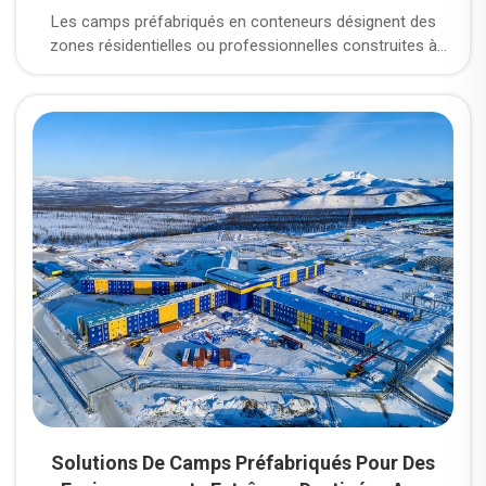
Les camps préfabriqués en conteneurs désignent des
zones résidentielles ou professionnelles construites à
l’aide de conteneurs maritimes modulaires. En tant
qu’expert dans la construction de camps, CDPH exploite
trois grandes usines de fabrication ; quels types
spécifiques d’unités de camps en conteneurs propose-t-il,
et quels sont les avantages des camps en conteneurs
CDPH ?
Solutions De Camps Préfabriqués Pour Des