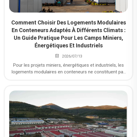
Comment Choisir Des Logements Modulaires
En Conteneurs Adaptés À Différents Climats :
Un Guide Pratique Pour Les Camps Miniers,
Énergétiques Et Industriels
2026/07/13
Pour les projets miniers, énergétiques et industriels, les
logements modulaires en conteneurs ne constituent pas
simplement une solution de construction rapide : il s'agit
d'une décision stratégique en matière d'infrastructures.
Ces projets sont souvent situés dans des zones reculées
telles que des plateaux, des déserts, des zones offshore
ou des régions extrêmement froides, où les conditions
climatiques influencent directement le confort des
travailleurs, la durabilité structurelle, la continuité des
opérations, la consommation énergétique et le coût total
sur le cycle de vie. C’est pourquoi la première question à