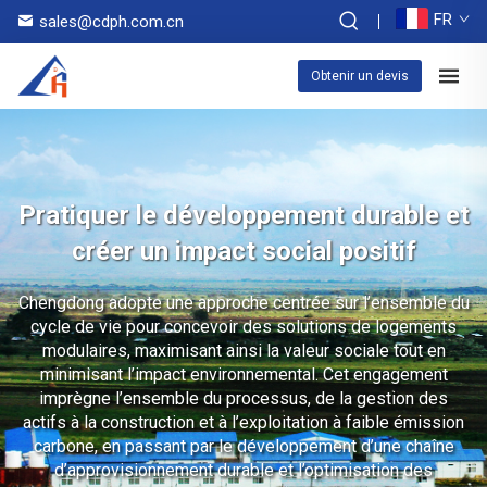
FR
sales@cdph.com.cn
Obtenir un devis
Pratiquer le développement durable et
créer un impact social positif
Chengdong adopte une approche centrée sur l’ensemble du
cycle de vie pour concevoir des solutions de logements
modulaires, maximisant ainsi la valeur sociale tout en
minimisant l’impact environnemental. Cet engagement
imprègne l’ensemble du processus, de la gestion des
actifs à la construction et à l’exploitation à faible émission
carbone, en passant par le développement d’une chaîne
d’approvisionnement durable et l’optimisation des