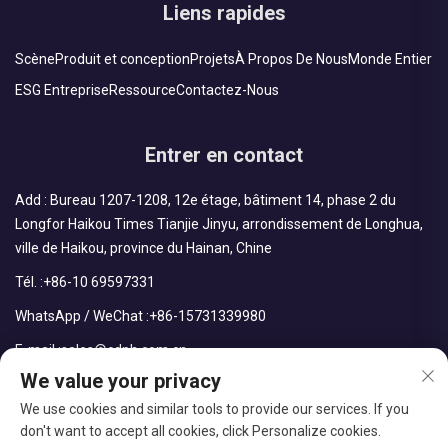
Liens rapides
Scène
Produit et conception
Projets
À Propos De Nous
Monde Entier
ESG Entreprise
Ressource
Contactez-Nous
Entrer en contact
Add : Bureau 1207-1208, 12e étage, bâtiment 14, phase 2 du
Longfor Haikou Times Tianjie Jinyu, arrondissement de Longhua,
ville de Haikou, province du Hainan, Chine
Tél. :
+86-10 69597331
WhatsApp / WeChat :
+86-15731339980
E-mail :
sales@cdph.com.cn
We value your privacy
We use cookies and similar tools to provide our services. If you
don't want to accept all cookies, click Personalize cookies.
Droits d'auteur © CDPH (Hainan) Company Limited Tous droits