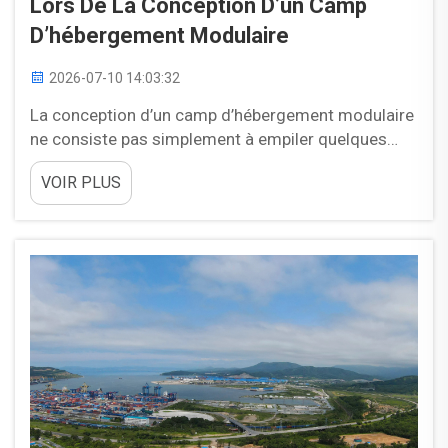
Lors De La Conception D’un Camp
D’hébergement Modulaire
2026-07-10 14:03:32
La conception d’un camp d’hébergement modulaire
ne consiste pas simplement à empiler quelques
conteneurs afin d’obtenir un abri. Ce type de projet
VOIR PLUS
exige une approche systématique permettant
d’équilibrer les besoins opérationnels immédiats
ainsi que des considérations à long terme telles
que…