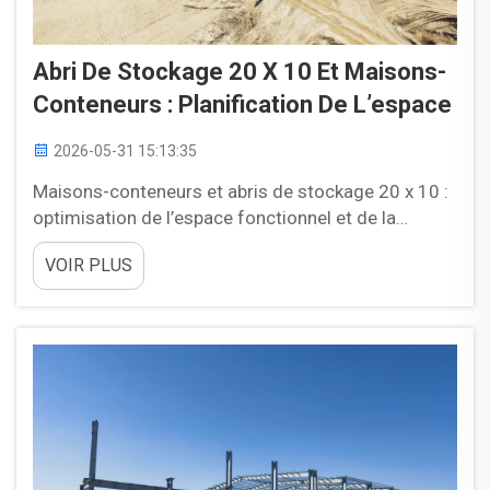
Abri De Stockage 20 X 10 Et Maisons-
Conteneurs : Planification De L’espace
2026-05-31 15:13:35
Maisons-conteneurs et abris de stockage 20 x 10 :
optimisation de l’espace fonctionnel et de la
praticité Lors de la conception d’une structure
VOIR PLUS
compacte, la question de conception la plus
importante n’est pas seulement la superficie au sol
dont vous disposez, mais aussi la façon dont cet
espace peut être utilisé efficacement...