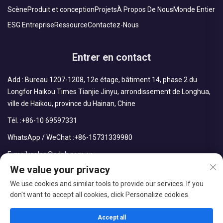
Scène
Produit et conception
Projets
À Propos De Nous
Monde Entier
ESG Entreprise
Ressource
Contactez-Nous
Entrer en contact
Add : Bureau 1207-1208, 12e étage, bâtiment 14, phase 2 du
Longfor Haikou Times Tianjie Jinyu, arrondissement de Longhua,
ville de Haikou, province du Hainan, Chine
Tél. :
+86-10 69597331
WhatsApp / WeChat :
+86-15731339980
E-mail :
sales@cdph.com.cn
We value your privacy
We use cookies and similar tools to provide our services. If you
don't want to accept all cookies, click Personalize cookies.
Droits d'auteur © CDPH (Hainan) Company Limited Tous droits
réservés
Accept all