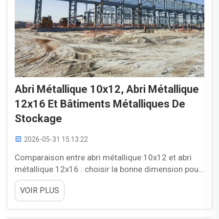
Abri Métallique 10x12, Abri Métallique
12x16 Et Bâtiments Métalliques De
Stockage
2026-05-31 15:13:22
Comparaison entre abri métallique 10x12 et abri
métallique 12x16 : choisir la bonne dimension pour
une utilisation concrète Lors du choix entre un abri
VOIR PLUS
métallique 10x12 et un abri métallique 12x16, la
question la plus importante n’est pas uniquement la
superficie au sol dont vous avez besoin, mais bien