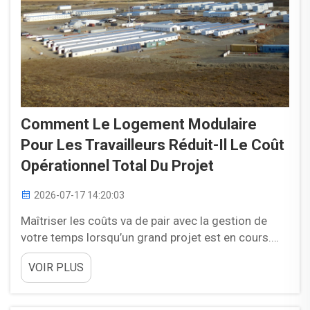
Comment Le Logement Modulaire
Pour Les Travailleurs Réduit-Il Le Coût
Opérationnel Total Du Projet
2026-07-17 14:20:03
Maîtriser les coûts va de pair avec la gestion de
votre temps lorsqu’un grand projet est en cours.
Votre résultat net peut être affecté par les coûts
VOIR PLUS
liés au logement des employés — ces derniers
relèvent tous de vos coûts opérationnels. Cela
suffit déjà à inciter…