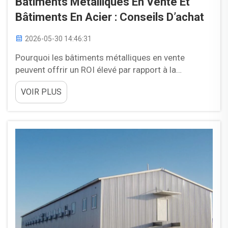
Bâtiments Métalliques En Vente Et
Bâtiments En Acier : Conseils D’achat
2026-05-30 14:46:31
Pourquoi les bâtiments métalliques en vente
peuvent offrir un ROI élevé par rapport à la
construction traditionnelle. Comprendre les
VOIR PLUS
avantages en termes de coûts et de cycle de vie.
Les bâtiments en acier préfabriqués sont souvent
choisis pour leur capacité à concilier coût, rapidité
de mise en œuvre et valeur à long terme. Comparés
à…