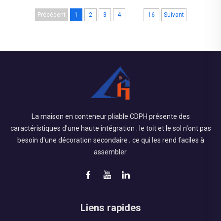
transport sur le chantier pour assemblage final.
...
Précédent
1
2
3
4
16
Suivant
Cette approche contraste...
La maison en conteneur pliable CDPH présente des
caractéristiques d'une haute intégration : le toit et le sol n'ont pas
besoin d'une décoration secondaire ; ce qui les rend faciles à
assembler.
Liens rapides