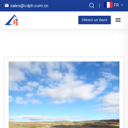
FR
sales@cdph.com.cn
Obtenir un devis