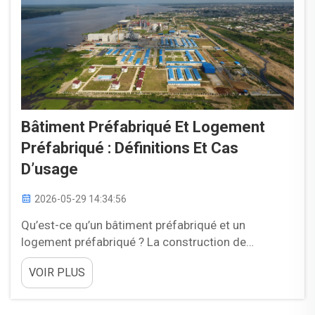
Bâtiment Préfabriqué Et Logement
Préfabriqué : Définitions Et Cas
D’usage
2026-05-29 14:34:56
Qu’est-ce qu’un bâtiment préfabriqué et un
logement préfabriqué ? La construction de
bâtiments préfabriqués et de logements
VOIR PLUS
préfabriqués implique la fabrication de
composants structurels hors site, dans des
environnements industriels contrôlés, avant leur