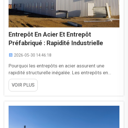
Entrepôt En Acier Et Entrepôt
Préfabriqué : Rapidité Industrielle
2026-05-30 14:46:18
Pourquoi les entrepôts en acier assurent une
rapidité structurelle inégalée. Les entrepôts en
acier permettent une construction accélérée grâce
VOIR PLUS
à des systèmes de charpente optimisés et à une
fabrication de précision. Le choix entre acier à froid
et acier laminé à chaud détermine directement la
durée de montage…