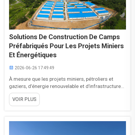
Solutions De Construction De Camps
Préfabriqués Pour Les Projets Miniers
Et Énergétiques
2026-06-26 17:49:49
À mesure que les projets miniers, pétroliers et
gaziers, d’énergie renouvelable et d’infrastructures
continuent de s’étendre vers des zones reculées,
VOIR PLUS
les entreprises rencontrent des défis croissants
liés à la construction de camps pour leurs
travailleurs, qui doivent être sûrs, confortables et
économiques. Les méthodes de construction
traditionnelles...