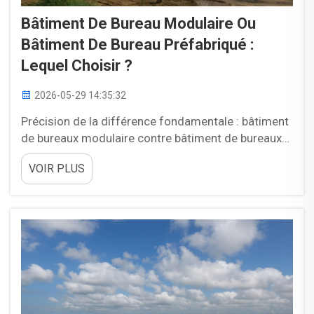
Bâtiment De Bureau Modulaire Ou
Bâtiment De Bureau Préfabriqué :
Lequel Choisir ?
2026-05-29 14:35:32
Précision de la différence fondamentale : bâtiment
de bureaux modulaire contre bâtiment de bureaux
préfabriqué. Les bâtiments de bureaux modulaires
VOIR PLUS
et préfabriqués sont étroitement liés, mais ils ne
sont pas toujours identiques. Dans de nombreux
contextes de projet, le terme « modulaire » désigne
généralement des unités complètes...