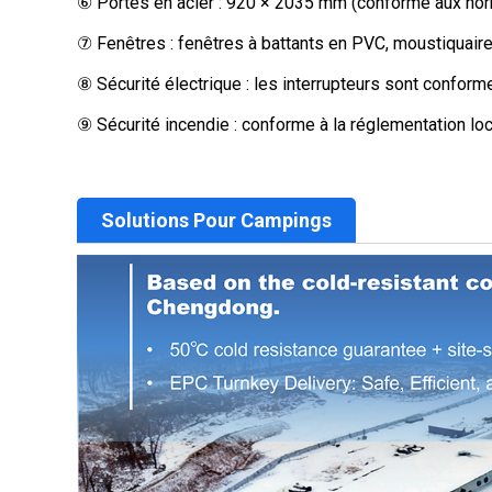
⑥ Portes en acier : 920 × 2035 mm (conforme aux nor
⑦ Fenêtres : fenêtres à battants en PVC, moustiquaires
⑧ Sécurité électrique : les interrupteurs sont confor
⑨ Sécurité incendie : conforme à la réglementation loc
Solutions Pour Campings