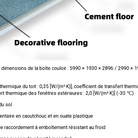
 dimensions de la boîte couloir : 5990 × 1930 × 2896 / 2990 × 
hermique du toit : 0,35 [W/(m²·K)], coefficient de transfert ther
fert thermique des fenêtres extérieures : 2,0 [W/(m²·K)] (-30 ℃)
du sol
entaire en caoutchouc et en ouate plastique
de raccordement à emboîtement résistant au froid