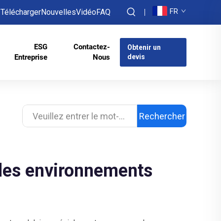
FR
Télécharger
Nouvelles
Vidéo
FAQ
ESG
Contactez-
Obtenir un
Entreprise
Nous
devis
Rechercher
 les environnements