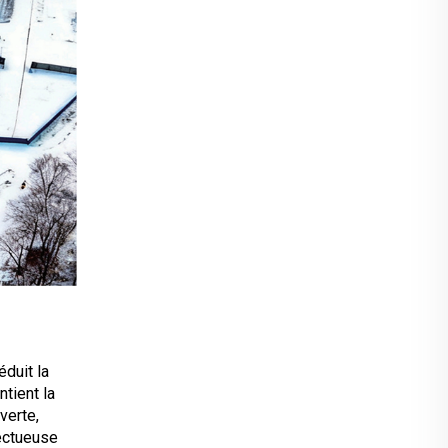
éduit la
tient la
verte,
ectueuse