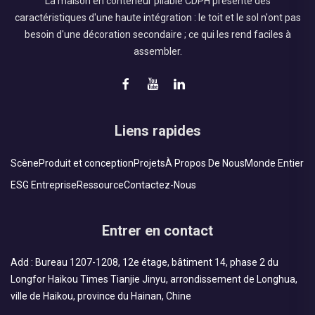
La maison en conteneur pliable CDPH présente des
caractéristiques d'une haute intégration : le toit et le sol n'ont pas
besoin d'une décoration secondaire ; ce qui les rend faciles à
assembler.
Liens rapides
Scène
Produit et conception
Projets
À Propos De Nous
Monde Entier
ESG Entreprise
Ressource
Contactez-Nous
Entrer en contact
Add : Bureau 1207-1208, 12e étage, bâtiment 14, phase 2 du
Longfor Haikou Times Tianjie Jinyu, arrondissement de Longhua,
ville de Haikou, province du Hainan, Chine