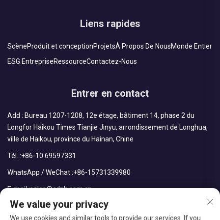
Liens rapides
Scène
Produit et conception
Projets
À Propos De Nous
Monde Entier
ESG Entreprise
Ressource
Contactez-Nous
Entrer en contact
Add : Bureau 1207-1208, 12e étage, bâtiment 14, phase 2 du
Longfor Haikou Times Tianjie Jinyu, arrondissement de Longhua,
ville de Haikou, province du Hainan, Chine
Tél. :
+86-10 69597331
WhatsApp / WeChat :
+86-15731339980
E-mail :
sales@cdph.com.cn
We value your privacy
We use cookies and similar tools to provide our services. If you