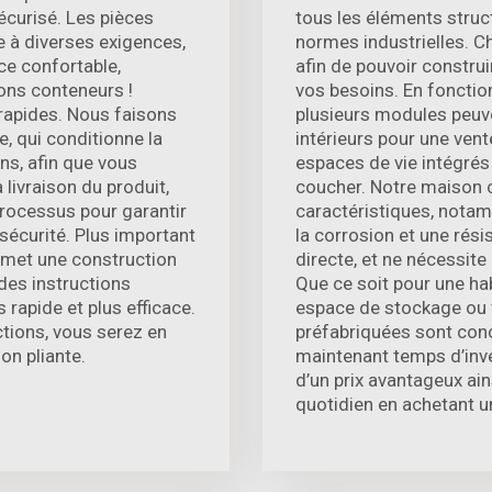
sécurisé. Les pièces
tous les éléments struc
 à diverses exigences,
normes industrielles. Ch
ce confortable,
afin de pouvoir constru
ons conteneurs !
vos besoins. En fonctio
rapides. Nous faisons
plusieurs modules peuv
, qui conditionne la
intérieurs pour une ven
ns, afin que vous
espaces de vie intégrés 
 livraison du produit,
coucher. Notre maison 
rocessus pour garantir
caractéristiques, notam
 sécurité. Plus important
la corrosion et une résis
ermet une construction
directe, et ne nécessit
des instructions
Que ce soit pour une hab
 rapide et plus efficace.
espace de stockage ou t
ctions, vous serez en
préfabriquées sont conç
on pliante.
maintenant temps d’inve
d’un prix avantageux ain
quotidien en achetant u