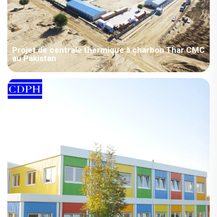
Projet de centrale thermique à charbon Thar CMC
au Pakistan
Pakistan – Projet de centrale à charbon Thar de China
Machinery Pakistan – Aperçu du projet : Région : Pakistan, Asie
; Type de local : Maisons préfabriquées ; Secteur : Entreprises
énergétiques ; Surface utilisée : 10 000 m² à 200 000 m² ;
Applications : Dortoirs conteneurs, bureaux préfabriqués,
contene...