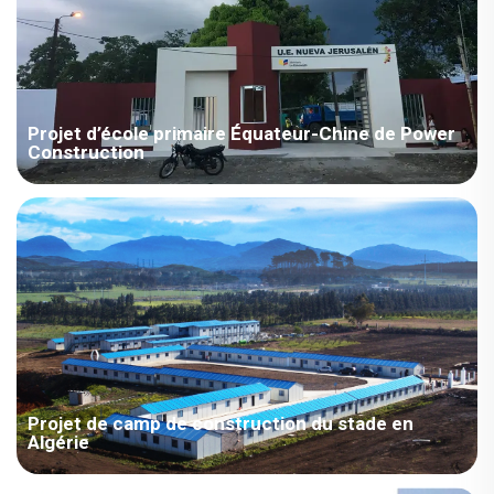
Projet d’école primaire Équateur-Chine de Power
Construction
Bâtiments scolaires préfabriqués sur mesure pour l’éducation |
Salles de classe Préfabriqué Bâtiment scolaire préfabriqué
pour l’éducation Projet Salles de classe et écoles préfabriquées
en Équateur Salles de classe et écoles préfabriquées en
Afrique Écoles primaires préfabriquées aux États-Unis
Abordables ...
Projet de camp de construction du stade en
Algérie
Le projet du camp de construction du stade d'Algérie est un