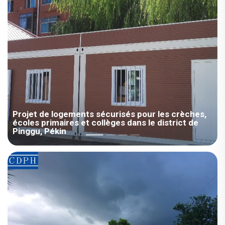
pièce ...
Projet de logements sécurisés pour les crèches,
écoles primaires et collèges dans le district de
Pinggu, Pékin
Zone : Asie / Chine, Type de pièce : Maison modulaire, Domaine
: Éducation, Surface : 100-1000 m², Lieux d'usage : Salle de
classe, Bureau, Date : 2020, Description du projet : Contexte du
projet : Après la reprise des cours dans les écoles de Pékin,
conformément aux mesures de prévention de la pandémie, le
district de Pinggu…