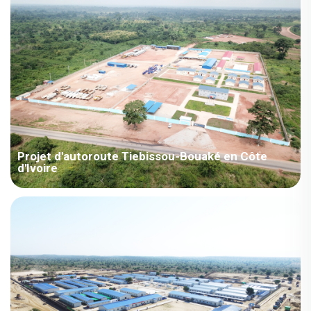
principaux à prendre en compte : Le projet comprend une
grande variété de types de produits, notamment des villas, des
poutres en H et des maisons ZA. Le climat local appartient...
Projet d'autoroute Tiebissou-Bouaké en Côte
d'Ivoire
Côte d'Ivoire – Projet d'Autoroute Tiebissou-Bouaké en Côte
d'Ivoire