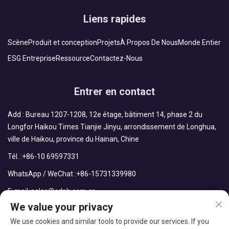
Liens rapides
Scène
Produit et conception
Projets
À Propos De Nous
Monde Entier
ESG Entreprise
Ressource
Contactez-Nous
Entrer en contact
Add : Bureau 1207-1208, 12e étage, bâtiment 14, phase 2 du
Longfor Haikou Times Tianjie Jinyu, arrondissement de Longhua,
ville de Haikou, province du Hainan, Chine
Tél. :
+86-10 69597331
WhatsApp / WeChat :
+86-15731339980
E-mail :
sales@cdph.com.cn
We value your privacy
We use cookies and similar tools to provide our services. If you