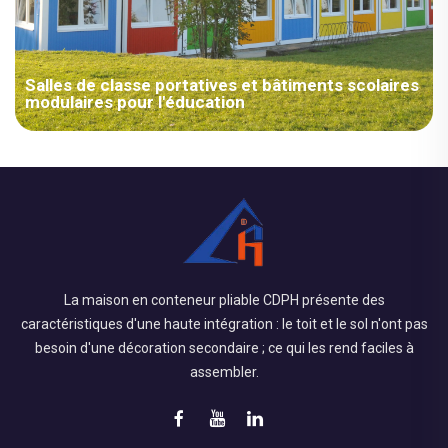
Salles de classe portatives et bâtiments scolaires
modulaires pour l'éducation
Salles de classe préfabriquées pour écoles en Amérique du
Nord — Bâtiments scolaires modulaires — Aperçu du projet —
Composants structurels : cadres en acier galvanisés à chaud
pour une résistance accrue à la corrosion dans les
environnements côtiers des Caraïbes...
La maison en conteneur pliable CDPH présente des
caractéristiques d'une haute intégration : le toit et le sol n'ont pas
besoin d'une décoration secondaire ; ce qui les rend faciles à
assembler.