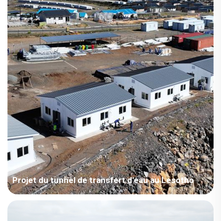
Éducation Surface : 1000-4000 m² Scénarios : Salle de classe
Année du projet : 2023 Caractéristiques du projet 1. La maison
est allongée et surélevée, dimensions : 8760 × 2990 × 3500 mm
; 2. Conception avec hauteur accrue des portes, offrant une
luminosité ...
Projet du tunnel de transfert d'eau au Lesotho
Pays : Lesotho Secteur du projet : Construction Superficie : 10
768 mètres carrés Période de construction : 2023 Points