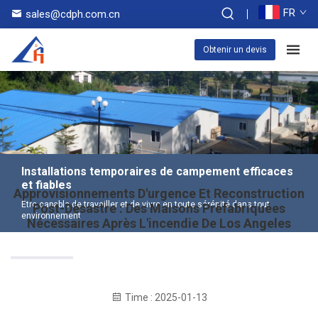
FR
sales@cdph.com.cn
Obtenir un devis
Installations temporaires de campement efficaces
et fiables
Approvisionnements D'urgence Et Reconstruction
Être capable de travailler et de vivre en toute sérénité dans tout
Post-Désastre : Des Maisons Préfabriquées
environnement
Nécessaires Après L'incendie De Los Angeles
Time : 2025-01-13