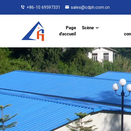
+86-10 69597331
sales@cdph.com.cn
Page
Scène
d'accueil
con