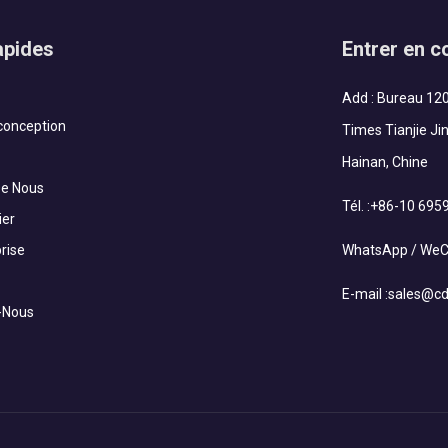
apides
Entrer en c
Add : Bureau 120
 conception
Times Tianjie Ji
Hainan, Chine
De Nous
Tél. :
+86-10 695
ier
rise
WhatsApp / WeCh
E-mail :
sales@cd
-Nous