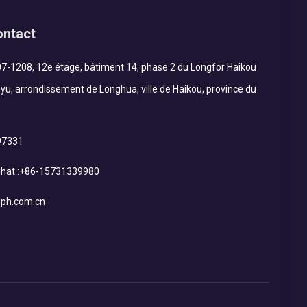
ontact
7-1208, 12e étage, bâtiment 14, phase 2 du Longfor Haikou
nyu, arrondissement de Longhua, ville de Haikou, province du
97331
at :
+86-15731339980
ph.com.cn