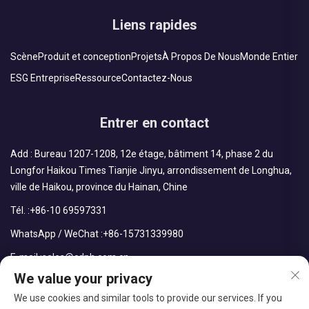
Liens rapides
Scène
Produit et conception
Projets
À Propos De Nous
Monde Entier
ESG Entreprise
Ressource
Contactez-Nous
Entrer en contact
Add : Bureau 1207-1208, 12e étage, bâtiment 14, phase 2 du
Longfor Haikou Times Tianjie Jinyu, arrondissement de Longhua,
ville de Haikou, province du Hainan, Chine
Tél. :
+86-10 69597331
WhatsApp / WeChat :
+86-15731339980
E-mail :
sales@cdph.com.cn
We value your privacy
We use cookies and similar tools to provide our services. If you