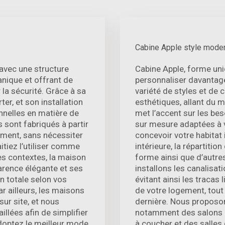
Cabine Apple style mode
avec une structure
Cabine Apple, forme un
nique et offrant de
personnaliser davantag
la sécurité. Grâce à sa
variété de styles et de 
ter, et son installation
esthétiques, allant du 
nnelles en matière de
met l’accent sur les bes
 sont fabriqués à partir
sur mesure adaptées à 
lement, sans nécessiter
concevoir votre habitat 
tiez l’utiliser comme
intérieure, la répartition
es contextes, la maison
forme ainsi que d’autr
arence élégante et ses
installons les canalisat
n totale selon vos
évitant ainsi les tracas
ar ailleurs, les maisons
de votre logement, tout e
ur site, et nous
dernière. Nous proposo
illées afin de simplifier
notamment des salons 
doptez le meilleur mode
à coucher et des salles 