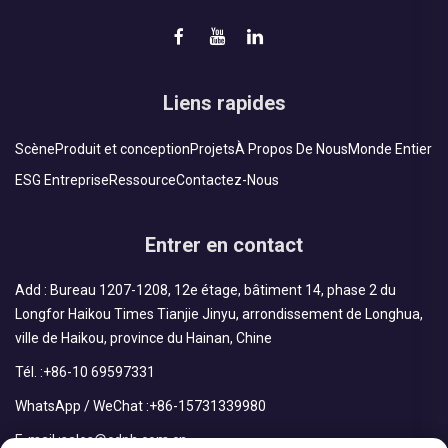
Liens rapides
Scène
Produit et conception
Projets
À Propos De Nous
Monde Entier
ESG Entreprise
Ressource
Contactez-Nous
Entrer en contact
Add : Bureau 1207-1208, 12e étage, bâtiment 14, phase 2 du
Longfor Haikou Times Tianjie Jinyu, arrondissement de Longhua,
ville de Haikou, province du Hainan, Chine
Tél. :
+86-10 69597331
WhatsApp / WeChat :
+86-15731339980
E-mail :
sales@cdph.com.cn