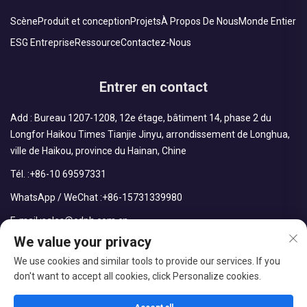
Scène
Produit et conception
Projets
À Propos De Nous
Monde Entier
ESG Entreprise
Ressource
Contactez-Nous
Entrer en contact
Add : Bureau 1207-1208, 12e étage, bâtiment 14, phase 2 du
Longfor Haikou Times Tianjie Jinyu, arrondissement de Longhua,
ville de Haikou, province du Hainan, Chine
Tél. :
+86-10 69597331
WhatsApp / WeChat :
+86-15731339980
E-mail :
sales@cdph.com.cn
We value your privacy
We use cookies and similar tools to provide our services. If you
don't want to accept all cookies, click Personalize cookies.
Droits d'auteur © CDPH (Hainan) Company Limited Tous droits
réservés