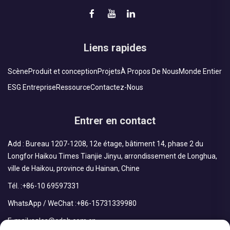
Liens rapides
Scène
Produit et conception
Projets
À Propos De Nous
Monde Entier
ESG Entreprise
Ressource
Contactez-Nous
Entrer en contact
Add : Bureau 1207-1208, 12e étage, bâtiment 14, phase 2 du
Longfor Haikou Times Tianjie Jinyu, arrondissement de Longhua,
ville de Haikou, province du Hainan, Chine
Tél. :
+86-10 69597331
WhatsApp / WeChat :
+86-15731339980
E-mail :
sales@cdph.com.cn