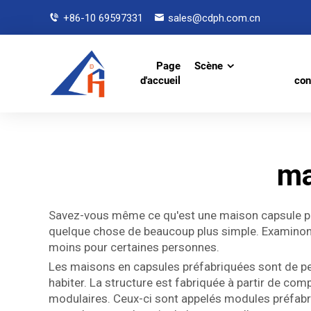
+86-10 69597331
sales@cdph.com.cn
Page
Scène
d'accueil
con
ma
Savez-vous même ce qu'est une maison capsule préf
quelque chose de beaucoup plus simple. Examinons 
moins pour certaines personnes.
Les maisons en capsules préfabriquées sont de pet
habiter. La structure est fabriquée à partir de co
modulaires. Ceux-ci sont appelés modules préfabriqu