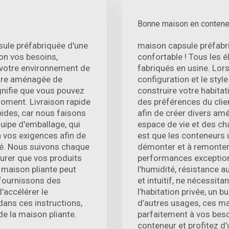
Bonne maison en contene
sule préfabriquée d'une
maison capsule préfabri
lon vos besoins,
confortable ! Tous les 
 votre environnement de
fabriqués en usine. Lor
 être aménagée de
configuration et le sty
gnifie que vous pouvez
construire votre habita
moment. Livraison rapide
des préférences du clie
pides, car nous faisons
afin de créer divers amé
uipe d'emballage, qui
espace de vie et des ch
 vos exigences afin de
est que les conteneurs u
ité. Nous suivons chaque
démonter et à remonter,
urer que vos produits
performances exceptionn
a maison pliante peut
l’humidité, résistance a
 fournissons des
et intuitif, ne nécessit
d'accélérer le
l’habitation privée, un
dans ces instructions,
d’autres usages, ces m
de la maison pliante.
parfaitement à vos bes
conteneur et profitez d’