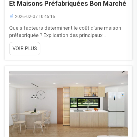
Et Maisons Préfabriquées Bon Marché
2026-02-07 10:45:16
Quels facteurs déterminent le coût d’une maison
préfabriquée ? Explication des principaux
déterminants : construction en usine contre travaux
VOIR PLUS
sur site — répartition des coûts fondamentaux. Les
maisons préfabriquées construites en usine
profitent d’un environnement contrôlé et de l’achat
de matériaux en gros, ce qui permet de réduire les
gaspillages de main-d’œuvre et…