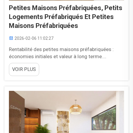
Petites Maisons Préfabriquées, Petits
Logements Préfabriqués Et Petites
Maisons Préfabriquées
2026-02-06 11:02:27
Rentabilité des petites maisons préfabriquées :
économies initiales et valeur à long terme.
Réduction des coûts de main-d'œuvre et de
VOIR PLUS
matériaux : comment les petites maisons
préfabriquées construites en usine permettent de
réduire les dépenses de 15 à 25 %. La construction
de petites maisons préfabriquées en usine permet
généralement de réaliser des économies
cohérentes...