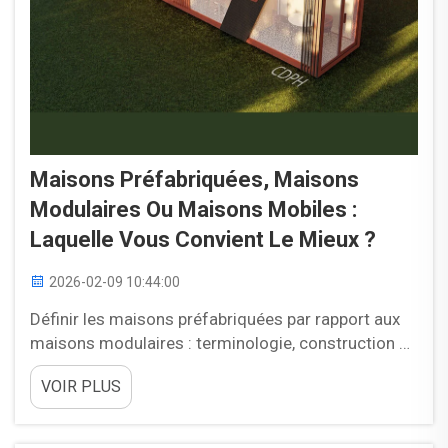
Maisons Préfabriquées, Maisons
Modulaires Ou Maisons Mobiles :
Laquelle Vous Convient Le Mieux ?
2026-02-09 10:44:00
Définir les maisons préfabriquées par rapport aux
maisons modulaires : terminologie, construction et
idées reçues courantes. Lorsque les gens parlent
VOIR PLUS
de maisons préfabriquées, ils font essentiellement
référence à des habitations construites, au moins
en partie, en usine avant d’être assemblées sur le