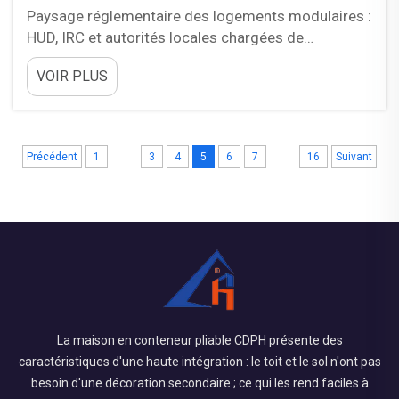
Paysage réglementaire des logements modulaires :
HUD, IRC et autorités locales chargées de
l’application des codes — Principales différences
VOIR PLUS
entre les normes HUD, l’annexe E de l’IRC et les
codes étatiques relatifs aux logements modulaires.
Les logements modulaires s’inscrivent dans un
cadre réglementaire complexe régi par trois
...
...
Précédent
1
3
4
5
6
7
16
Suivant
normes distinctes...
La maison en conteneur pliable CDPH présente des
caractéristiques d'une haute intégration : le toit et le sol n'ont pas
besoin d'une décoration secondaire ; ce qui les rend faciles à