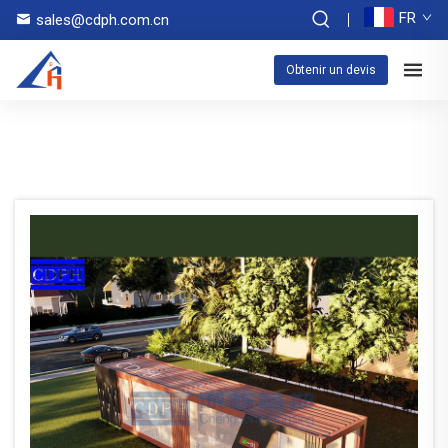
FR
sales@cdph.com.cn
Obtenir un devis