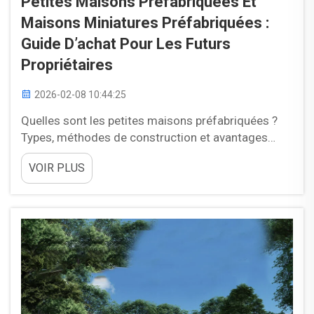
Petites Maisons Préfabriquées Et
Maisons Miniatures Préfabriquées :
Guide D’achat Pour Les Futurs
Propriétaires
2026-02-08 10:44:25
Quelles sont les petites maisons préfabriquées ?
Types, méthodes de construction et avantages
fondamentaux — Modulaires, à panneaux et
VOIR PLUS
entièrement préfabriquées : comprendre les
principaux types de petites maisons préfabriquées.
Il existe essentiellement trois grandes méthodes
de fabrication en usine des petites maisons
préfabriquées ...