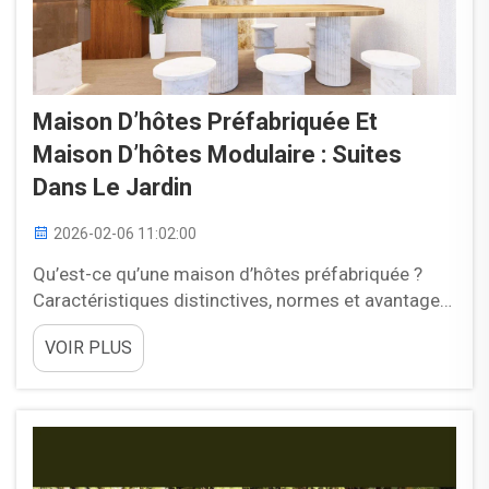
Maison D’hôtes Préfabriquée Et
Maison D’hôtes Modulaire : Suites
Dans Le Jardin
2026-02-06 11:02:00
Qu’est-ce qu’une maison d’hôtes préfabriquée ?
Caractéristiques distinctives, normes et avantages
réglementaires. Les maisons d’hôtes préfabriquées
VOIR PLUS
constituent des espaces de vie complets,
entièrement construits en usine avant d’être
transportés sur le terrain du propriétaire. Elles
existent dans toutes les tailles...