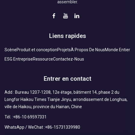
assembler.
Liens rapides
Scène
Produit et conception
Projets
À Propos De Nous
Monde Entier
ESG Entreprise
Ressource
Contactez-Nous
Entrer en contact
Add : Bureau 1207-1208, 12e étage, bâtiment 14, phase 2 du
Longfor Haikou Times Tianjie Jinyu, arrondissement de Longhua,
ville de Haikou, province du Hainan, Chine
Tél. :
+86-10 69597331
WhatsApp / WeChat :
+86-15731339980