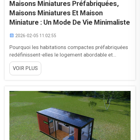
Maisons Miniatures Préfabriquées,
Maisons Miniatures Et Maison
Miniature : Un Mode De Vie Minimaliste
2026-02-05 11:02:55
Pourquoi les habitations compactes préfabriquées
redéfinissent-elles le logement abordable et
durable ? Les habitations compactes préfabriquées
VOIR PLUS
révolutionnent le secteur du logement en alliant
accessibilité financière et responsabilité
environnementale. La construction en usine permet
de réduire les déchets de 40 % par rapport aux
méthodes traditionnelles...