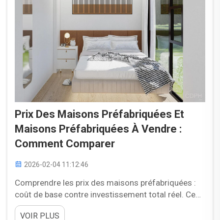
Prix Des Maisons Préfabriquées Et
Maisons Préfabriquées À Vendre :
Comment Comparer
2026-02-04 11:12:46
Comprendre les prix des maisons préfabriquées :
coût de base contre investissement total réel. Ce
qui est inclus (et exclu) dans les prix annoncés des
VOIR PLUS
maisons préfabriquées à vendre. Les prix annoncés