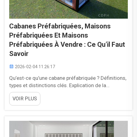
Cabanes Préfabriquées, Maisons
Préfabriquées Et Maisons
Préfabriquées À Vendre : Ce Qu’il Faut
Savoir
2026-02-04 11:26:17
Qu’est-ce qu’une cabane préfabriquée ? Définitions,
types et distinctions clés. Explication de la
construction préfabriquée : méthodes de
VOIR PLUS
construction hors site. Les cabanes préfabriquées
sont initialement fabriquées en usine, dans des
conditions contrôlées, puis expédiées vers le…