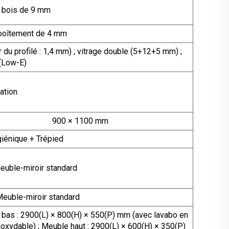
e bois de 9 mm
mboîtement de 4 mm
du profilé : 1,4 mm) ; vitrage double (5+12+5 mm) ;
 (Low-E)
ation
900 × 1100 mm
giénique + Trépied
euble-miroir standard
 Meuble-miroir standard
bas : 2900(L) × 800(H) × 550(P) mm (avec lavabo en
noxydable) ; Meuble haut : 2900(L) × 600(H) × 350(P)