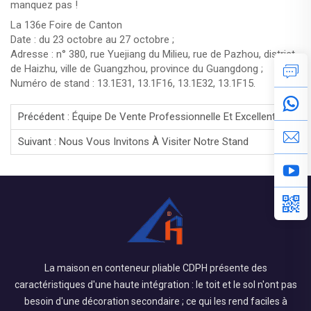
manquez pas !
La 136e Foire de Canton
Date : du 23 octobre au 27 octobre ;
Adresse : n° 380, rue Yuejiang du Milieu, rue de Pazhou, district
de Haizhu, ville de Guangzhou, province du Guangdong ;
Numéro de stand : 13.1E31, 13.1F16, 13.1E32, 13.1F15.
Précédent :
Équipe De Vente Professionnelle Et Excellente. Nous Attendons Votre Visite Avec Impatience !
Suivant :
Nous Vous Invitons À Visiter Notre Stand
La maison en conteneur pliable CDPH présente des
caractéristiques d'une haute intégration : le toit et le sol n'ont pas
besoin d'une décoration secondaire ; ce qui les rend faciles à