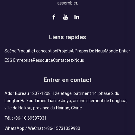
assembler.
Liens rapides
Scène
Produit et conception
Projets
À Propos De Nous
Monde Entier
ESG Entreprise
Ressource
Contactez-Nous
Entrer en contact
Add : Bureau 1207-1208, 12e étage, bâtiment 14, phase 2 du
Longfor Haikou Times Tianjie Jinyu, arrondissement de Longhua,
ville de Haikou, province du Hainan, Chine
Tél. :
+86-10 69597331
WhatsApp / WeChat :
+86-15731339980