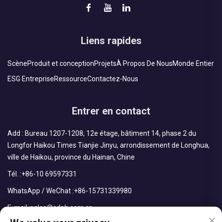
Liens rapides
Scène
Produit et conception
Projets
À Propos De Nous
Monde Entier
ESG Entreprise
Ressource
Contactez-Nous
Entrer en contact
Add : Bureau 1207-1208, 12e étage, bâtiment 14, phase 2 du
Longfor Haikou Times Tianjie Jinyu, arrondissement de Longhua,
ville de Haikou, province du Hainan, Chine
Tél. :
+86-10 69597331
WhatsApp / WeChat :
+86-15731339980
E-mail :
sales@cdph.com.cn