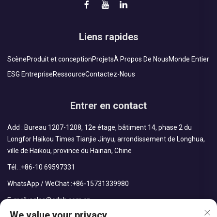
Liens rapides
Scène
Produit et conception
Projets
À Propos De Nous
Monde Entier
ESG Entreprise
Ressource
Contactez-Nous
Entrer en contact
Add : Bureau 1207-1208, 12e étage, bâtiment 14, phase 2 du
Longfor Haikou Times Tianjie Jinyu, arrondissement de Longhua,
ville de Haikou, province du Hainan, Chine
Tél. :
+86-10 69597331
WhatsApp / WeChat :
+86-15731339980
E-mail :
sales@cdph.com.cn
We value your privacy