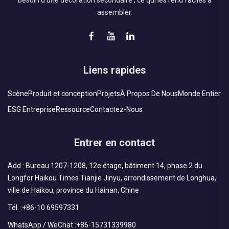
besoin d'une décoration secondaire ; ce qui les rend faciles à
assembler.
Liens rapides
Scène
Produit et conception
Projets
À Propos De Nous
Monde Entier
ESG Entreprise
Ressource
Contactez-Nous
Entrer en contact
Add : Bureau 1207-1208, 12e étage, bâtiment 14, phase 2 du
Longfor Haikou Times Tianjie Jinyu, arrondissement de Longhua,
ville de Haikou, province du Hainan, Chine
Tél. :
+86-10 69597331
WhatsApp / WeChat :
+86-15731339980