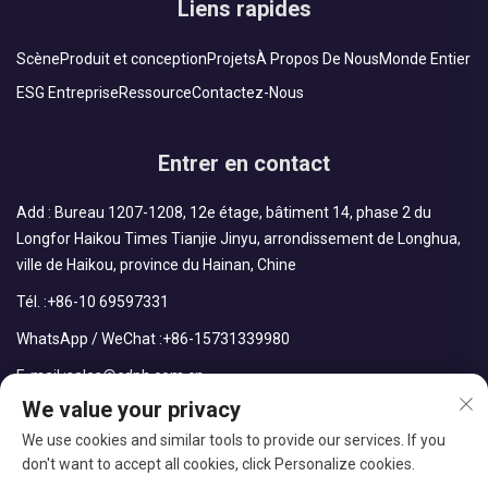
Liens rapides
Scène
Produit et conception
Projets
À Propos De Nous
Monde Entier
ESG Entreprise
Ressource
Contactez-Nous
Entrer en contact
Add : Bureau 1207-1208, 12e étage, bâtiment 14, phase 2 du
Longfor Haikou Times Tianjie Jinyu, arrondissement de Longhua,
ville de Haikou, province du Hainan, Chine
Tél. :
+86-10 69597331
WhatsApp / WeChat :
+86-15731339980
E-mail :
sales@cdph.com.cn
We value your privacy
We use cookies and similar tools to provide our services. If you
don't want to accept all cookies, click Personalize cookies.
Droits d'auteur © CDPH (Hainan) Company Limited Tous droits