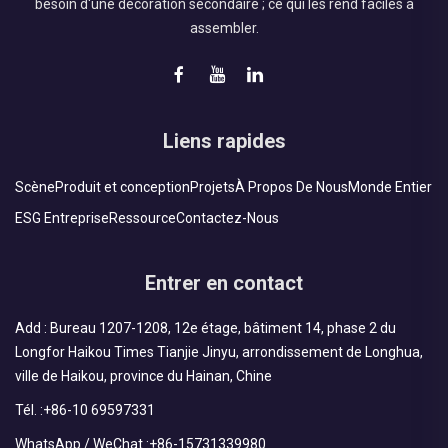
besoin d'une décoration secondaire ; ce qui les rend faciles à
assembler.
Liens rapides
Scène
Produit et conception
Projets
À Propos De Nous
Monde Entier
ESG Entreprise
Ressource
Contactez-Nous
Entrer en contact
Add : Bureau 1207-1208, 12e étage, bâtiment 14, phase 2 du
Longfor Haikou Times Tianjie Jinyu, arrondissement de Longhua,
ville de Haikou, province du Hainan, Chine
Tél. :
+86-10 69597331
WhatsApp / WeChat :
+86-15731339980