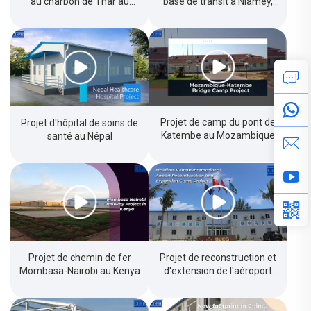
au charbon de Thar au
base de transit à Niamey,
Pakistan
capitale du Niger
Projet de camp du pont de
Projet d'hôpital de soins de
Katembe au Mozambique
santé au Népal
Projet de chemin de fer
Projet de reconstruction et
Mombasa-Nairobi au Kenya
d'extension de l'aéroport
international Velana aux
Maldives