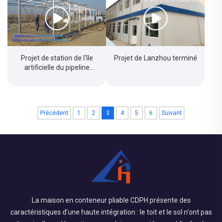
Projet de station de l'île
Projet de Lanzhou terminé
artificielle du pipeline
pétrolier Chine-Myanmar
Précédent
1
2
3
4
5
6
Suivant
La maison en conteneur pliable CDPH présente des
caractéristiques d'une haute intégration : le toit et le sol n'ont pas