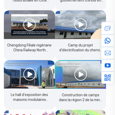
Tibisu-Boaké en Côte
gouvernement chinois en
d’Ivoire
Birmanie
Chengdong Filiale nigériane
Camp du projet
China Railway North
d'électrification du chemin
International &12e Bureau
de fer Rai de l'entreprise
Camp de projet
nigériane Chengdong
Le hall d'exposition des
Construction de camps
maisons modulaires
dans la région 2 de la mine
Chengdong s'installe à
de charbon de Thar au
Santiago, au Chili
Pakistan