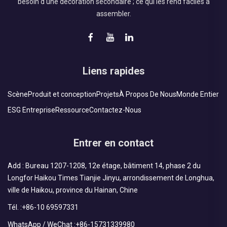
besoin d'une décoration secondaire ; ce qui les rend faciles à
assembler.
Liens rapides
Scène
Produit et conception
Projets
À Propos De Nous
Monde Entier
ESG Entreprise
Ressource
Contactez-Nous
Entrer en contact
Add : Bureau 1207-1208, 12e étage, bâtiment 14, phase 2 du
Longfor Haikou Times Tianjie Jinyu, arrondissement de Longhua,
ville de Haikou, province du Hainan, Chine
Tél. :
+86-10 69597331
WhatsApp / WeChat :
+86-15731339980