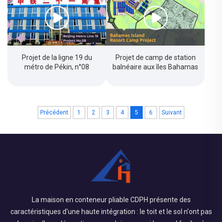
Projet de la ligne 19 du
Projet de camp de station
métro de Pékin, n°08
balnéaire aux îles Bahamas
Précédent
1
2
3
4
5
6
Suivant
La maison en conteneur pliable CDPH présente des
caractéristiques d'une haute intégration : le toit et le sol n'ont pas