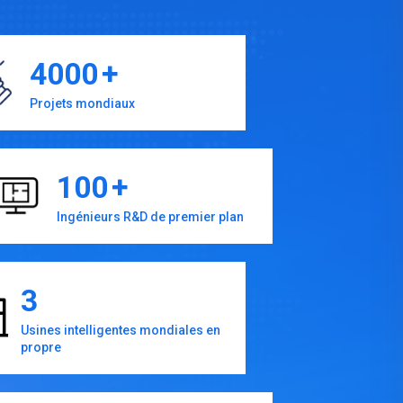
4000
+
Projets mondiaux
100
+
Ingénieurs R&D de premier plan
3
Usines intelligentes mondiales en
propre