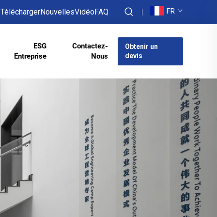
FR
Télécharger
Nouvelles
Vidéo
FAQ
ESG
Contactez-
Obtenir un
Entreprise
Nous
devis