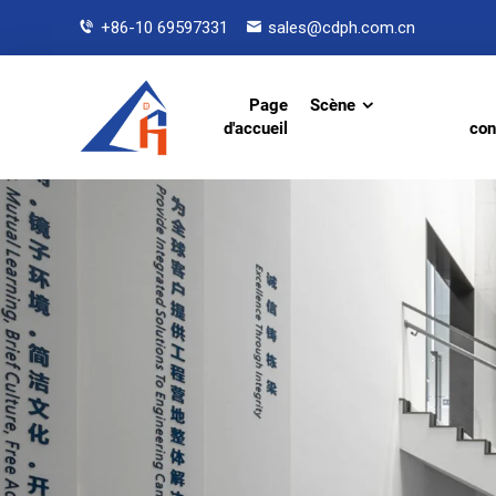
+86-10 69597331
sales@cdph.com.cn
Page
Scène
d'accueil
con