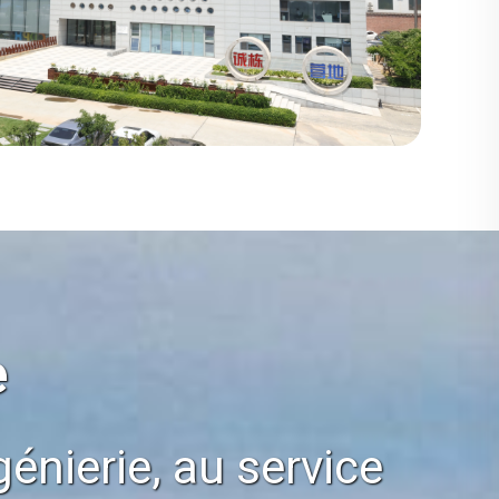
e
énierie, au service