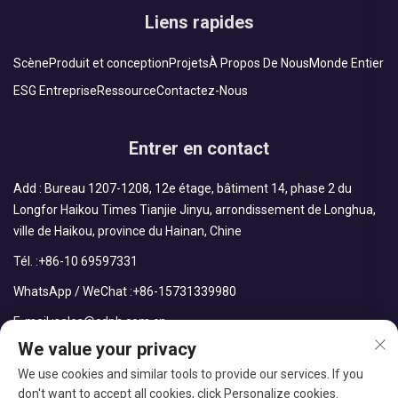
Liens rapides
Scène
Produit et conception
Projets
À Propos De Nous
Monde Entier
ESG Entreprise
Ressource
Contactez-Nous
Entrer en contact
Add : Bureau 1207-1208, 12e étage, bâtiment 14, phase 2 du
Longfor Haikou Times Tianjie Jinyu, arrondissement de Longhua,
ville de Haikou, province du Hainan, Chine
Tél. :
+86-10 69597331
WhatsApp / WeChat :
+86-15731339980
E-mail :
sales@cdph.com.cn
We value your privacy
We use cookies and similar tools to provide our services. If you
don't want to accept all cookies, click Personalize cookies.