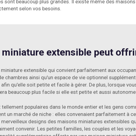
lles sont beaucoup plus grandes. Il existe même des maison
actement selon vos besoins.
iature extensible peut offrir 
miniature extensible qui convient parfaitement aux occupan
lus de chambres ainsi qu'un espace de vie optionnel supplément
n qu'elle soit petite et facile à gérer. De plus, lorsque v
sera beaucoup plus facile si elle est petite et aussi autonome
tellement populaires dans le monde entier et les gens comm
ient un marché de niche : elles convenaient parfaitement à ce
les merveilleux designs des maisons miniatures extensibles 
aiment convenir. Les petites familles, les couples et les voya