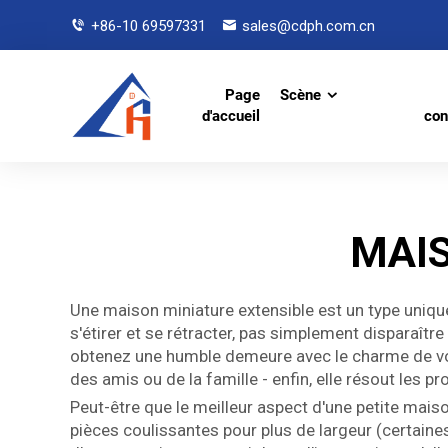
+86-10 69597331
sales@cdph.com.cn
Page
Scène
d'accueil
con
MAIS
Une maison miniature extensible est un type unique
s'étirer et se rétracter, pas simplement disparaît
obtenez une humble demeure avec le charme de votre
des amis ou de la famille - enfin, elle résout les pr
Peut-être que le meilleur aspect d'une petite mais
pièces coulissantes pour plus de largeur (certaine