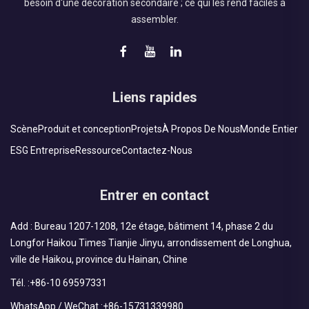
besoin d'une décoration secondaire ; ce qui les rend faciles à
assembler.
Liens rapides
Scène
Produit et conception
Projets
À Propos De Nous
Monde Entier
ESG Entreprise
Ressource
Contactez-Nous
Entrer en contact
Add : Bureau 1207-1208, 12e étage, bâtiment 14, phase 2 du
Longfor Haikou Times Tianjie Jinyu, arrondissement de Longhua,
ville de Haikou, province du Hainan, Chine
Tél. :
+86-10 69597331
WhatsApp / WeChat :
+86-15731339980