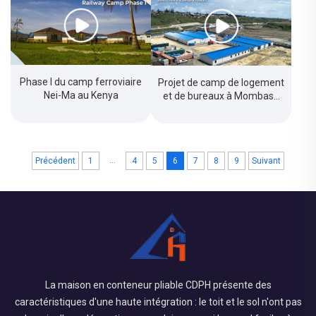
Phase I du camp ferroviaire
Projet de camp de logement
Nei-Ma au Kenya
et de bureaux à Mombasa
au Kenya
...
Précédent
1
4
5
6
7
8
9
Suivant
La maison en conteneur pliable CDPH présente des
caractéristiques d'une haute intégration : le toit et le sol n'ont pas