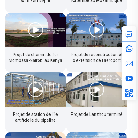
Katembe au Mozambique
santé au Népal
Projet de chemin de fer
Projet de reconstruction et
Mombasa-Nairobi au Kenya
d'extension de l'aéroport
international Velana aux
Maldives
Projet de station de l'île
Projet de Lanzhou terminé
artificielle du pipeline
pétrolier Chine-Myanmar