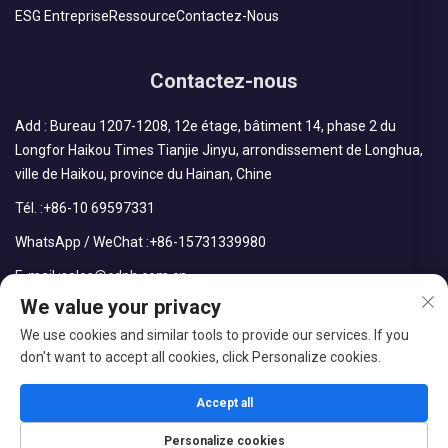
ESG Entreprise
Ressource
Contactez-Nous
Contactez-nous
Add : Bureau 1207-1208, 12e étage, bâtiment 14, phase 2 du
Longfor Haikou Times Tianjie Jinyu, arrondissement de Longhua,
ville de Haikou, province du Hainan, Chine
Tél. :
+86-10 69597331
WhatsApp / WeChat :
+86-15731339980
E-mail :
sales@cdph.com.cn
We value your privacy
We use cookies and similar tools to provide our services. If you
don't want to accept all cookies, click Personalize cookies.
Droits d'auteur © CDPH (Hainan) Company Limited Tous droits
réservés
Accept all
BLOGUE
Politique de confidentialité
Personalize cookies