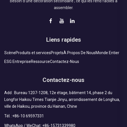
besoin d'une décoration secondaire ; ce qui les rend faciles à
assembler.
Liens rapides
Scène
Produits et services
Projets
À Propos De Nous
Monde Entier
ESG Entreprise
Ressource
Contactez-Nous
Contactez-nous
Add : Bureau 1207-1208, 12e étage, bâtiment 14, phase 2 du
Longfor Haikou Times Tianjie Jinyu, arrondissement de Longhua,
ville de Haikou, province du Hainan, Chine
Tél. :
+86-10 69597331
WhatsApp / WeChat :
+86-15731339980